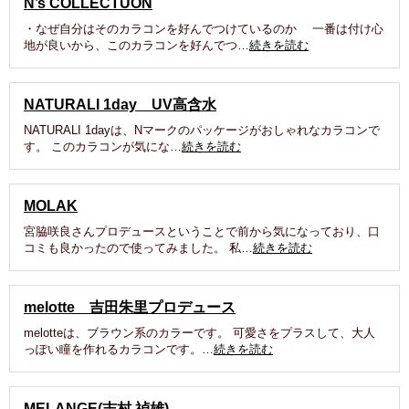
N’s COLLECTUON
・なぜ自分はそのカラコンを好んでつけているのか 一番は付け心
地が良いから、このカラコンを好んでつ…
続きを読む
NATURALI 1day UV高含水
NATURALI 1dayは、Nマークのパッケージがおしゃれなカラコンで
す。 このカラコンが気にな…
続きを読む
MOLAK
宮脇咲良さんプロデュースということで前から気になっており、口
コミも良かったので使ってみました。 私…
続きを読む
melotte 吉田朱里プロデュース
melotteは、ブラウン系のカラーです。 可愛さをプラスして、大人
っぽい瞳を作れるカラコンです。…
続きを読む
MELANGE(志村 禎雄)