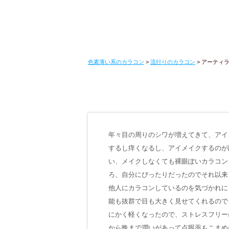
色素薄い系のカラコン
>
流行りのカラコン
>
アーティラル
年々目の周りのシワが増えてきて、アイ
するし痒くなるし、アイメイクするのが
い、メイクしなくても裸眼ぽいカラコン
ろ、自分にぴったりだったのでそれ以来
他人にカラコンしているのを気づかれに
能も抜群で目も大きく見せてくれるので
にかく軽くなったので、ストレスフリー
から晩まで潤いがあって点眼薬もこまめ