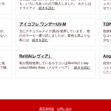
ンを
も、いろいろあったので購入しました。 わたしは
ュラ
ドライアイ…
続きを読む
せて
アイコフレ ワンデーUV-M
TO
率が、
主にナチュラルメイク(黒)を使用しています。 他
指原
しない
のカラーも一通り試しましたが、髪色も黒よりな
なユ
私には…
続きを読む
少な
ReVIA(レヴィア）
An
と低
私が普段使用しているカラコンはReVIAの１day
自分
天で購
colorのMelty Bare（メルティベア）…
続きを読む
っと
した
運営者情報
お問い合せ