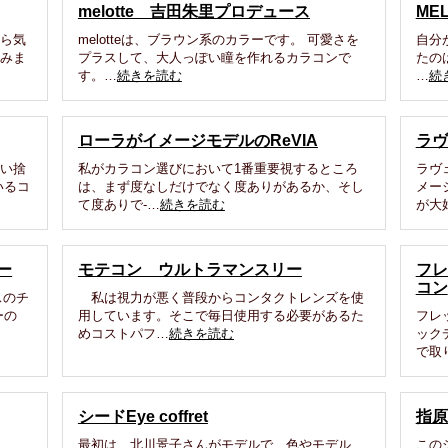
melotte 吉田朱里プロデュース
ME
から気
melotteは、ブラウン系のカラーです。 可愛さを
自分
てみま
プラスして、大人っぽい瞳を作れるカラコンで
たの
す。…
続きを読む
…
続
ローラがイメージモデルのReVIA
ラヴ
使い捨
私がカラコン選びにおいて1番重要視するところ
ラヴ
いるコ
は、まず度なしだけでなく度ありがあるか、そし
メー
て度ありで-…
続きを読む
が大
ー
モテコン ウルトラマンスリー
フレ
コン
スのチ
私は視力が悪く普段からコンタクトレンズを使
ーの
用しています。そこで毎日使用する必要があるた
フレ
めコストパフ…
続きを読む
ック
で取
シードEye coffret
指原
最初は、北川景子さんがモデルで、色やモデル
この