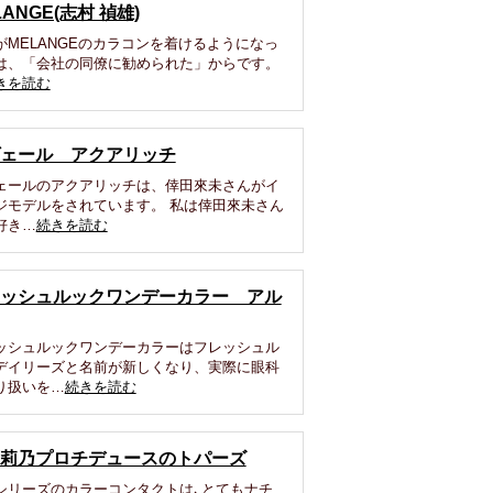
LANGE(志村 禎雄)
がMELANGEのカラコンを着けるようになっ
は、「会社の同僚に勧められた」からです。
きを読む
ェール アクアリッチ
ェールのアクアリッチは、倖田來未さんがイ
ジモデルをされています。 私は倖田來未さん
好き…
続きを読む
ッシュルックワンデーカラー アル
ッシュルックワンデーカラーはフレッシュル
デイリーズと名前が新しくなり、実際に眼科
り扱いを…
続きを読む
莉乃プロチデュースのトパーズ
シリーズのカラーコンタクトは､とてもナチ