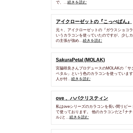
で、…
続きを読む
アイクローゼットの『こっぺぱん』
元々、アイクローゼットの『ガウスショコ
いうカラコンを使っていたのですが、少し
の主張が強め…
続きを読む
SakuraPetal (MOLAK)
宮脇咲良さんプロデュースのMOLAKの「サ
ペタル」という色のカラコンを使っています
人が付…
続きを読む
ove 、ハパクリスティン
私はoveシリーズのカラコンを長い間リピー
て使っております。 他のカラコンだと｢ナチ
ル｣と…
続きを読む