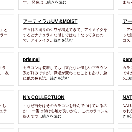
す。 発色は…
続きを読む
まら
アーティラルUV &MOIST
アー
ラ』と
年々目の周りのシワが増えてきて、アイメイクを
「ア
カラー
するとナチュラルな感じではなくなってきたの
った
で、アイメイク…
続きを読む
コス
prismel
per
クラ
カラコンは装着しても目立たない優しいブラウン
カラ
。 友
系が好みですが、職場が変わったこともあり、急
です
に他の色も試…
続きを読む
p…
N’s COLLECTUON
NA
トし
・なぜ自分はそのカラコンを好んでつけているの
NAT
ュラ
か 一番は付け心地が良いから、このカラコンを
ゃれ
好んでつ…
続きを読む
きを