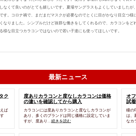
しなくて良いのがとても嬉しいです。夏場サングラスもよくしていましたが
です。コロナ禍で、まだまだマスクが必要なのでとくに目がかなり目立つ様
くなりました。シンプルだけど抜群な働きをしてくれるので、カラコンをど
る様な目立つカラコンではないので若い子達にも使ってほしいです。
最新ニュース
タク
度ありカラコンと度なしカラコンは価格
オフ
の違いを確認してから購入
試着
買えば
カラコンには度ありカラコンと度なしカラコンが
瞳の
ます
あり、多くのブランドは同じ価格に設定していま
は、
すが、度あり…
続きを読む
なカ