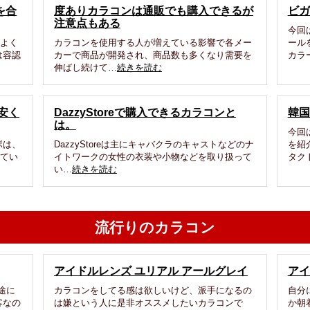
を合
度ありカラコンは通販でも購入できるが
ビガ
注意点もある
今回
はよく
カラコンを使用する人が増えている影響で各メー
ール
は容認
カーで商品が開発され、商品数も多くなり需要を
カラ
伸ばし続けて…
続きを読む
安く
DazzyStoreで購入できるカラコンと
韓国
は。
今回
ボは、
DazzyStoreは主にキャバクラのキャストなどのナ
を紹
ってい
イトワークの女性の衣装や小物などを取り扱って
タク
い…
続きを読む
流行りのカラコン
アイドルレンズ ユリアル アールグレイ
アイ
途に
カラコンをしてる感は欲しいけど、派手になるの
自分
客なの
は嫌という人に是非オススメしたいカラコンで
か朝