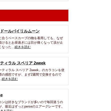
ドールバイリルムーン
に合うベースカーブの物を着用しても、なぜ
着けるとお昼過ぎには目が痛くなって涙が止
くなった…
続きを読む
ティラル スペリア 2week
ーティラル スペリア 2week」のカラコンを使
際の感想ですが、まず2週間で交換するので
…
続きを読む
se
コンは好きなブランドが多いので毎回迷うの
が、最近はずっとperseのエアーグレーです。
続きを読む