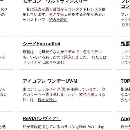
ー
モテコン ウルトラマンスリー
フレ
コン
スのチ
私は視力が悪く普段からコンタクトレンズを使
ーの
用しています。そこで毎日使用する必要があるた
フレ
めコストパフ…
続きを読む
ック
で取
シードEye coffret
指原
最初は、北川景子さんがモデルで、色やモデル
この
ンを
も、いろいろあったので購入しました。 わたしは
ュラ
ドライアイ…
続きを読む
せて
アイコフレ ワンデーUV-M
TO
率が、
主にナチュラルメイク(黒)を使用しています。 他
指原
しない
のカラーも一通り試しましたが、髪色も黒よりな
なユ
私には…
続きを読む
少な
ReVIA(レヴィア）
An
と低
私が普段使用しているカラコンはReVIAの１day
自分