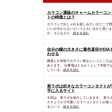
カラコン通販のチャームカラーコン
トの特徴とは？
カラコンでおしゃれを楽しみたいがどこで
いいか分からないという人もいるかと思い
が、そんな人た…
続きを読む
自分の瞳の大きさに着色直径やDIA
わせる
職場とか学校でカラコン禁止というところ
あります。 仕事場はともかくとして学校で
している…
続きを読む
美ラボは好きなカラーコンタクトが
手に入るサイト
今回は、美ラボを紹介していきます。 美ラ
ナチュラルで可愛いカラーコンタクトが揃
るという…
続きを読む