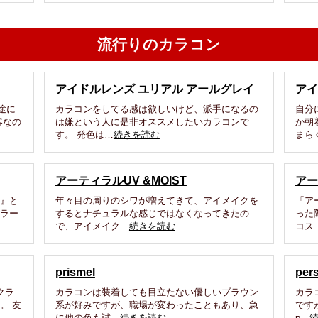
流行りのカラコン
アイドルレンズ ユリアル アールグレイ
アイ
途に
カラコンをしてる感は欲しいけど、派手になるの
自分
客なの
は嫌という人に是非オススメしたいカラコンで
か朝
す。 発色は…
続きを読む
まら
アーティラルUV &MOIST
アー
ラ』と
年々目の周りのシワが増えてきて、アイメイクを
「ア
カラー
するとナチュラルな感じではなくなってきたの
った
で、アイメイク…
続きを読む
コス
prismel
per
クラ
カラコンは装着しても目立たない優しいブラウン
カラ
。 友
系が好みですが、職場が変わったこともあり、急
です
に他の色も試…
続きを読む
p…