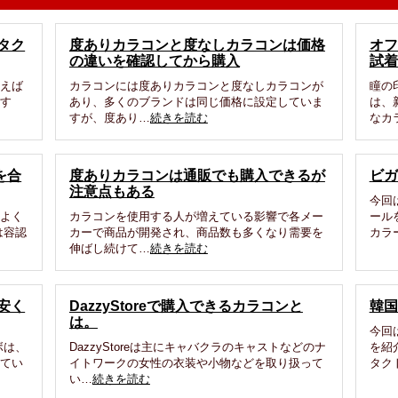
タク
度ありカラコンと度なしカラコンは価格
オフ
の違いを確認してから購入
試着
買えば
カラコンには度ありカラコンと度なしカラコンが
瞳の
ます
あり、多くのブランドは同じ価格に設定していま
は、
すが、度あり…
続きを読む
なカ
を合
度ありカラコンは通販でも購入できるが
ビガ
注意点もある
今回
はよく
カラコンを使用する人が増えている影響で各メー
ール
は容認
カーで商品が開発され、商品数も多くなり需要を
カラ
伸ばし続けて…
続きを読む
安く
DazzyStoreで購入できるカラコンと
韓国
は。
今回
ボは、
DazzyStoreは主にキャバクラのキャストなどのナ
を紹
ってい
イトワークの女性の衣装や小物などを取り扱って
タク
い…
続きを読む