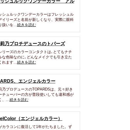
ッシュルックワンデーカラー アル
ッシュルックワンデーカラーはフレッシュル
デイリーズと名前が新しくなり、実際に眼科
り扱いを…
続きを読む
莉乃プロチデュースのトパーズ
シリーズのカラーコンタクトは､とてもナチ
ルな色味なのに､どんなメイクでも引き立た
くれます…
続きを読む
PARDS、エンジェルカラー
莉乃プロデュースのTOPARDSは、元々好き
ーチューバーの方が普段使いしても違和感が
く、…
続きを読む
gelColor（エンジェルカラー）
がカラコンに復活して1年がたちました。ず