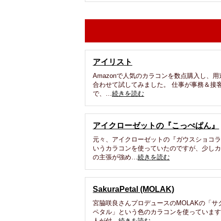
アイリスト
Amazonで人気のカラコンを数点購入し、用
合わせて試してみました。 仕事が事務＆接
で、…
続きを読む
アイクローゼットの『こっぺぱん』
元々、アイクローゼットの『ガウスショコ
いうカラコンを使っていたのですが、少し
の主張が強め…
続きを読む
SakuraPetal (MOLAK)
宮脇咲良さんプロデュースのMOLAKの「サ
ペタル」という色のカラコンを使っています
人が付…
続きを読む