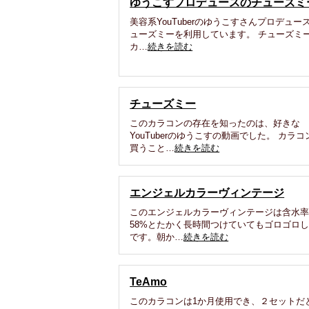
ゆうこすプロデュースのチューズミ
美容系YouTuberのゆうこすさんプロデュー
ューズミーを利用しています。 チューズミ
カ…
続きを読む
チューズミー
このカラコンの存在を知ったのは、好きな
YouTuberのゆうこすの動画でした。 カラコ
買うこと…
続きを読む
エンジェルカラーヴィンテージ
このエンジェルカラーヴィンテージは含水
58%とたかく長時間つけていてもゴロゴロ
です。朝か…
続きを読む
TeAmo
このカラコンは1か月使用でき、２セットだ