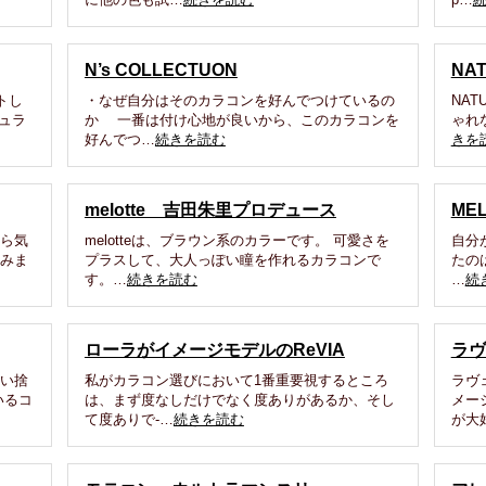
N’s COLLECTUON
NA
トし
・なぜ自分はそのカラコンを好んでつけているの
NAT
ュラ
か 一番は付け心地が良いから、このカラコンを
ゃれ
好んでつ…
続きを読む
きを
melotte 吉田朱里プロデュース
ME
から気
melotteは、ブラウン系のカラーです。 可愛さを
自分
てみま
プラスして、大人っぽい瞳を作れるカラコンで
たの
す。…
続きを読む
…
続
ローラがイメージモデルのReVIA
ラヴ
使い捨
私がカラコン選びにおいて1番重要視するところ
ラヴ
いるコ
は、まず度なしだけでなく度ありがあるか、そし
メー
て度ありで-…
続きを読む
が大