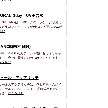
TURALI 1day UV高含水
URALI 1dayは、Nマークのパッケージがおし
なカラコンです。 このカラコンが気にな…
続
読む
LANGE(志村 禎雄)
がMELANGEのカラコンを着けるようになっ
は、「会社の同僚に勧められた」からです。
きを読む
ェール アクアリッチ
ェールのアクアリッチは、倖田來未さんがイ
ジモデルをされています。 私は倖田來未さん
好き…
続きを読む