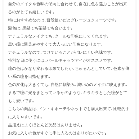
自分のメイクや色味の傾向に合わせて､自在に色を選ぶことが出来
るのがとても嬉しいです｡
特におすすめなのは､普段使いだとグレージュクォーツです｡
髪色は､黒髪でも茶髪でも合います｡
ナチュラルなメイクでも､クールな印象にしてくれます｡
黒い瞳に馴染みやすくて大人っぽい印象になります｡
ナチュラルなので､つけていることがバレにくい色味です｡
特別な日に使うには､パールキャッツアイがオススメです｡
瞳の色はかなり変わる印象でしたが､ちゅるんとしていて､色素が薄
い系の瞳を目指せます｡
色の変化は大きくても､自然に馴染み､濃いめのメイクに映えます｡
まるで瞳に光をまとっているかのような､キラキラとした瞳がとて
も可愛いです｡
こちらの商品は､ドン・キホーテやネットでも購入出来て､比較的手
に入りやすいです｡
品揃えはよくほとんど欠品はありません｡
お気に入りの色がすぐに手に入るのはありがたいです｡