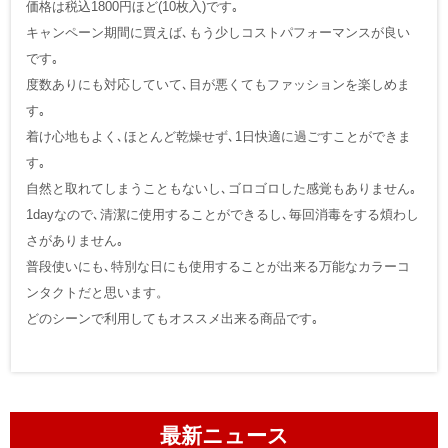
価格は税込1800円ほど(10枚入)です｡
キャンペーン期間に買えば､もう少しコストパフォーマンスが良い
です｡
度数ありにも対応していて､目が悪くてもファッションを楽しめま
す｡
着け心地もよく､ほとんど乾燥せず､1日快適に過ごすことができま
す｡
自然と取れてしまうこともないし､ゴロゴロした感覚もありません｡
1dayなので､清潔に使用することができるし､毎回消毒をする煩わし
さがありません｡
普段使いにも､特別な日にも使用することが出来る万能なカラーコ
ンタクトだと思います。
どのシーンで利用してもオススメ出来る商品です｡
最新ニュース