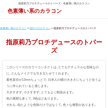
指原莉乃プロチデュースのトパーズ - 色素薄い系のカラコン
色素薄い系のカラコン
色素薄い系のカラコン
>
流行りのカラコン
>
指原莉乃プロチデュースのトパーズ
指原莉乃プロチデュースのトパー
ズ
このシリーズのカラーコンタクトは､とてもナチュラルな色味なの
に､どんなメイクでも引き立たせてくれます｡
着色直径が13mmちょっとで､日本人の瞳の大きさにちょうど合うよ
うに作られていると感じます｡
大きすぎず､小さすぎず､とてもよく馴染みます｡
色の展開も多くて､9色ほどあります｡
それも､似たような色味だけではなくて､色々な種類があります｡