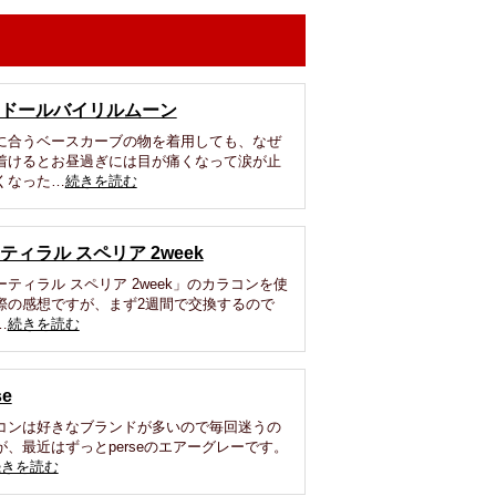
ドールバイリルムーン
に合うベースカーブの物を着用しても、なぜ
着けるとお昼過ぎには目が痛くなって涙が止
くなった…
続きを読む
ティラル スペリア 2week
ーティラル スペリア 2week」のカラコンを使
際の感想ですが、まず2週間で交換するので
…
続きを読む
se
コンは好きなブランドが多いので毎回迷うの
が、最近はずっとperseのエアーグレーです。
続きを読む