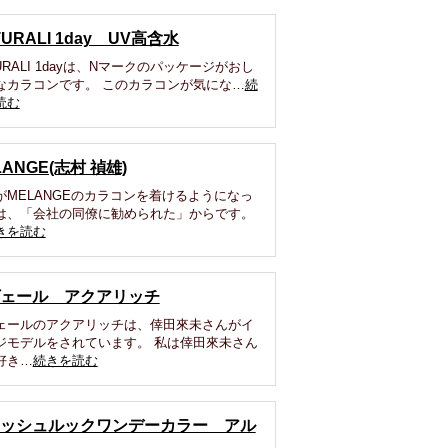
TURALI 1day UV高含水
URALI 1dayは、Nマークのパッケージがおし
なカラコンです。 このカラコンが気にな…
続
読む
LANGE(志村 禎雄)
がMELANGEのカラコンを着けるようになっ
は、「会社の同僚に勧められた」からです。
きを読む
ェール アクアリッチ
ェールのアクアリッチは、倖田來未さんがイ
ジモデルをされています。 私は倖田來未さん
好き…
続きを読む
ッシュルックワンデーカラー アル