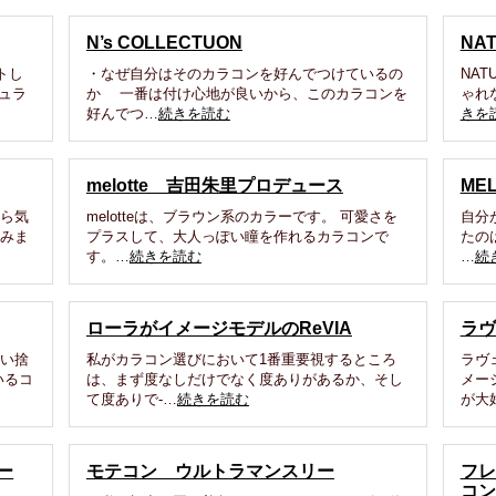
N’s COLLECTUON
NA
トし
・なぜ自分はそのカラコンを好んでつけているの
NAT
ュラ
か 一番は付け心地が良いから、このカラコンを
ゃれ
好んでつ…
続きを読む
きを
melotte 吉田朱里プロデュース
ME
から気
melotteは、ブラウン系のカラーです。 可愛さを
自分
てみま
プラスして、大人っぽい瞳を作れるカラコンで
たの
す。…
続きを読む
…
続
ローラがイメージモデルのReVIA
ラヴ
使い捨
私がカラコン選びにおいて1番重要視するところ
ラヴ
いるコ
は、まず度なしだけでなく度ありがあるか、そし
メー
て度ありで-…
続きを読む
が大
ー
モテコン ウルトラマンスリー
フレ
コン