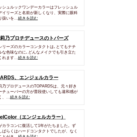
ッシュルックワンデーカラーはフレッシュル
デイリーズと名前が新しくなり、実際に眼科
り扱いを…
続きを読む
莉乃プロチデュースのトパーズ
シリーズのカラーコンタクトは､とてもナチ
ルな色味なのに､どんなメイクでも引き立た
くれます…
続きを読む
PARDS、エンジェルカラー
莉乃プロデュースのTOPARDSは、元々好き
ーチューバーの方が普段使いしても違和感が
く、…
続きを読む
gelColor（エンジェルカラー）
がカラコンに復活して1年がたちました。ず
しばらくはハードコンタクトでしたが、なく
ことがき…
続きを読む