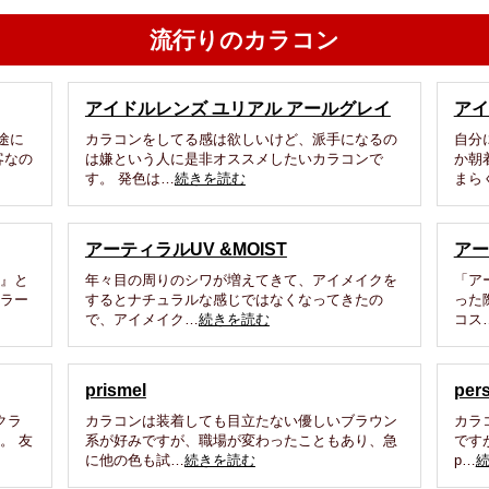
流行りのカラコン
アイドルレンズ ユリアル アールグレイ
アイ
途に
カラコンをしてる感は欲しいけど、派手になるの
自分
客なの
は嫌という人に是非オススメしたいカラコンで
か朝
す。 発色は…
続きを読む
まら
アーティラルUV &MOIST
アー
ラ』と
年々目の周りのシワが増えてきて、アイメイクを
「ア
カラー
するとナチュラルな感じではなくなってきたの
った
で、アイメイク…
続きを読む
コス
prismel
per
クラ
カラコンは装着しても目立たない優しいブラウン
カラ
。 友
系が好みですが、職場が変わったこともあり、急
です
に他の色も試…
続きを読む
p…