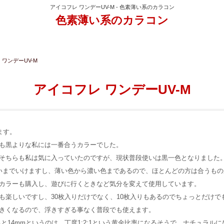
アイコフレ ワンデーUV-M - 色素薄い系のカラコン
色素薄い系のカラコン
 ワンデーUV-M
アイコフレ ワンデーUV-M
ます。
も黒よりな私には一番合うカラーでした。
そちらも私は気に入っていたのですが、現状普段使いは黒一色となりました
いまでいけますし、薄い色から濃い色まであるので、ほとんどの方は合うも
カラーも購入し、遊びに行くときなど気分を変えて使用しています。
も楽しいですし、30枚入りだけでなく、10枚入りもあるのでちょっとだけで
きくなるので、浮きすぎる事なく普段でも使えます。
と14mmというのは、丁度1:2:1という黄金比率になるそうで、ナチュラル