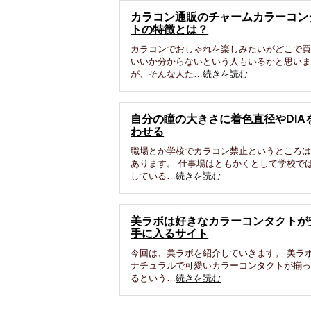
カラコン通販のチャームカラーコン
トの特徴とは？
カラコンでおしゃれを楽しみたいがどこで
いいか分からないという人もいるかと思い
が、そんな人た…
続きを読む
自分の瞳の大きさに着色直径やDIA
わせる
職場とか学校でカラコン禁止というところ
あります。 仕事場はともかくとして学校で
している…
続きを読む
美ラボは好きなカラーコンタクトが
手に入るサイト
今回は、美ラボを紹介していきます。 美ラ
ナチュラルで可愛いカラーコンタクトが揃
るという…
続きを読む