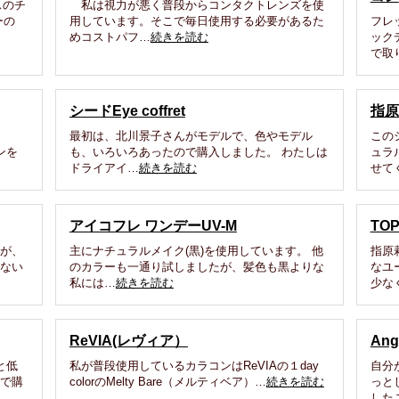
スのチ
私は視力が悪く普段からコンタクトレンズを使
ーの
用しています。そこで毎日使用する必要があるた
フレ
めコストパフ…
続きを読む
ック
で取
シードEye coffret
指原
最初は、北川景子さんがモデルで、色やモデル
この
ンを
も、いろいろあったので購入しました。 わたしは
ュラ
ドライアイ…
続きを読む
せて
アイコフレ ワンデーUV-M
TO
率が、
主にナチュラルメイク(黒)を使用しています。 他
指原
しない
のカラーも一通り試しましたが、髪色も黒よりな
なユ
私には…
続きを読む
少な
ReVIA(レヴィア）
An
と低
私が普段使用しているカラコンはReVIAの１day
自分
天で購
colorのMelty Bare（メルティベア）…
続きを読む
っと
した