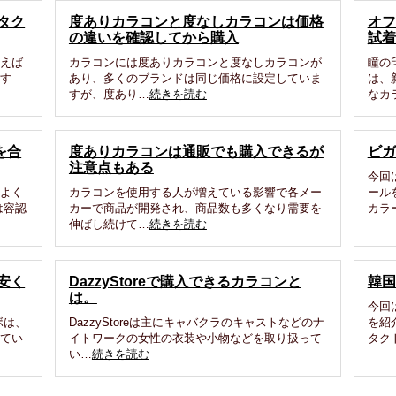
タク
度ありカラコンと度なしカラコンは価格
オフ
の違いを確認してから購入
試着
買えば
カラコンには度ありカラコンと度なしカラコンが
瞳の
ます
あり、多くのブランドは同じ価格に設定していま
は、
すが、度あり…
続きを読む
なカ
を合
度ありカラコンは通販でも購入できるが
ビガ
注意点もある
今回
はよく
カラコンを使用する人が増えている影響で各メー
ール
は容認
カーで商品が開発され、商品数も多くなり需要を
カラ
伸ばし続けて…
続きを読む
安く
DazzyStoreで購入できるカラコンと
韓国
は。
今回
ボは、
DazzyStoreは主にキャバクラのキャストなどのナ
を紹
ってい
イトワークの女性の衣装や小物などを取り扱って
タク
い…
続きを読む